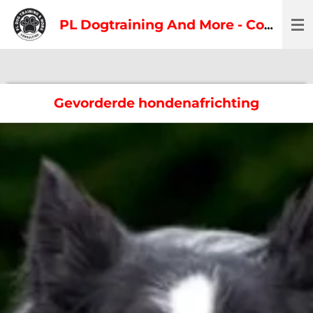
Ga
PL Dogtraining And More - Consulting
direct
naar
de
hoofdinhoud
Gevorderde hondenafrichting